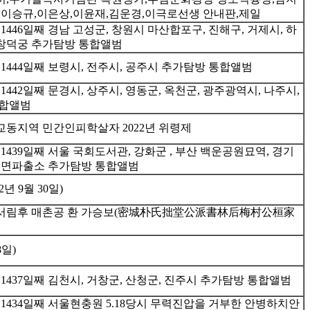
,이승규,이은상,이윤재,김운경,이극로선생 안내판,제일
1446일째 경남 고성군, 창원시 마산합포구, 진해구, 거제시, 하
울 창덕궁 추가탐방 통합앨범
1444일째 보령시, 전주시, 공주시 추가탐방 통합앨범
1442일째 문경시, 상주시, 영동군, 옥천군, 광주광역시, 나주시,
통합앨범
동지역 민간인피학살자 2022년 위령제
1439일째 서울 국회도서관, 강화군 , 부산 백운공원묘역, 경기
율면파출소 추가탐방 통합앨범
2년 9월 30일)
서림후 매촌공 환 가승보(密城朴氏拙堂公派書林后梅村公桓家
8일)
1437일째 김천시, 거창군, 산청군, 진주시 추가탐방 통합앨범
1434일째 서울현충원 5.18당시 무력진압을 거부한 안병하치안