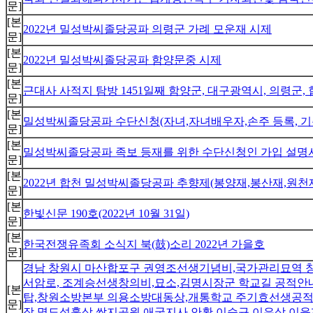
문]
[본
2022년 밀성박씨졸당공파 의령군 가례 모운재 시제
문]
[본
2022년 밀성박씨졸당공파 함양문중 시제
문]
[본
근대사 사적지 탐방 1451일째 함양군, 대구광역시, 의령군
문]
[본
밀성박씨졸당공파 수단신청(자녀,자녀배우자,손주 등록, 기
문]
[본
밀성박씨졸당공파 족보 등재를 위한 수단신청인 가입 설명
문]
[본
2022년 합천 밀성박씨졸당공파 추향제(봉양재,봉산재,원천
문]
[본
한빛신문 190호(2022년 10월 31일)
문]
[본
한국전쟁유족회 소식지 북(鼓)소리 2022년 가을호
문]
경남 창원시 마산합포구 권영조선생기념비,국가관리묘역 
서암로, 조계승선생창의비,묘소,김명시장군 학교길 공적
[본
탑,창원소방본부 의용소방대동상,개통학교 주기효선생공
문]
장 명도석흉상,쌈지공원 애국지사 안확,이승규,이은상,이