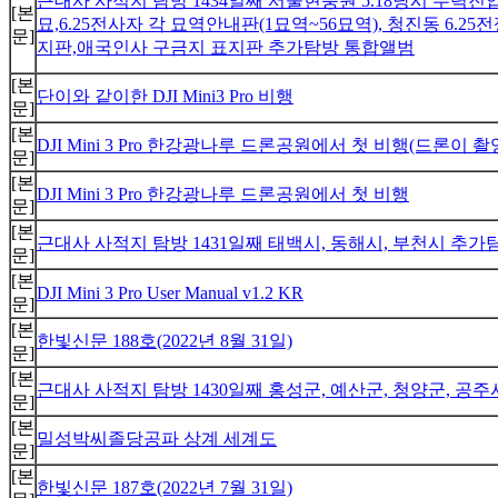
근대사 사적지 탐방 1434일째 서울현충원 5.18당시 무
[본
묘,6.25전사자 각 묘역안내판(1묘역~56묘역), 청진동 6
문]
지판,애국인사 구금지 표지판 추가탐방 통합앨범
[본
단이와 같이한 DJI Mini3 Pro 비행
문]
[본
DJI Mini 3 Pro 한강광나루 드론공원에서 첫 비행(드론이 
문]
[본
DJI Mini 3 Pro 한강광나루 드론공원에서 첫 비행
문]
[본
근대사 사적지 탐방 1431일째 태백시, 동해시, 부천시 추
문]
[본
DJI Mini 3 Pro User Manual v1.2 KR
문]
[본
한빛신문 188호(2022년 8월 31일)
문]
[본
근대사 사적지 탐방 1430일째 홍성군, 예산군, 청양군, 공
문]
[본
밀성박씨졸당공파 상계 세계도
문]
[본
한빛신문 187호(2022년 7월 31일)