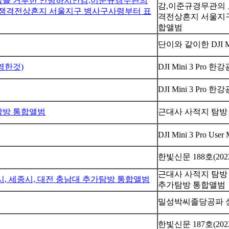
력진압을 거부한 안병하치안감,이준규경무관의
감,이준규경무관의 묘,
.25전쟁격전상흔지 서울지구 병사구사령부터 표
격전상흔지 서울지구
합앨범
단이와 같이한 DJI Mi
촬영한것)
DJI Mini 3 P
DJI Mini 3 Pr
가탐방 통합앨범
근대사 사적지 탐방 
DJI Mini 3 Pro User
한빛신문 188호(202
근대사 사적지 탐방 
주시, 세종시, 대전 충남대 추가탐방 통합앨범
추가탐방 통합앨범
밀성박씨졸당공파 
한빛신문 187호(202