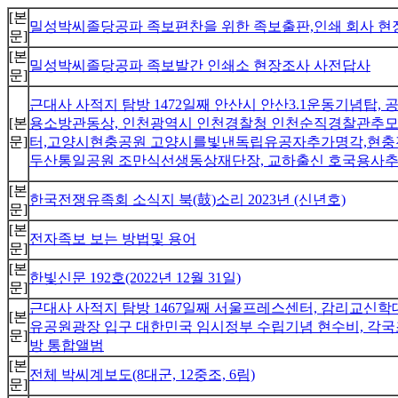
[본
밀성박씨졸당공파 족보편찬을 위한 족보출판,인쇄 회사 현
문]
[본
밀성박씨졸당공파 족보발간 인쇄소 현장조사 사전답사
문]
근대사 사적지 탐방 1472일째 안산시 안산3.1운동기념탑,
[본
용소방관동상, 인천광역시 인천경찰청 인천순직경찰관추모
문]
터,고양시현충공원 고양시를빛낸독립유공자추가명각,현충전시관
두산통일공원 조만식선생동상재단장, 교하출신 호국용사추
[본
한국전쟁유족회 소식지 북(鼓)소리 2023년 (신년호)
문]
[본
전자족보 보는 방법및 용어
문]
[본
한빛신문 192호(2022년 12월 31일)
문]
근대사 사적지 탐방 1467일째 서울프레스센터, 감리교신
[본
유공원광장 입구 대한민국 임시정부 수립기념 현수비, 각국
문]
방 통합앨범
[본
전체 박씨계보도(8대군, 12중조, 6림)
문]