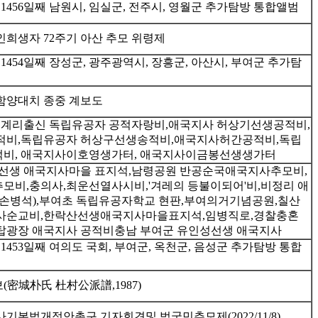
1456일째 남원시, 임실군, 전주시, 영월군 추가탐방 통합앨범
희생자 72주기 아산 추모 위령제
1454일째 장성군, 광주광역시, 장흥군, 아산시, 부여군 추가탐
함양대치 종중 계보도
평계리출신 독립유공자 공적자랑비,애국지사 허상기선생공적비,
적비,독립유공자 허상구선생송적비,애국지사허간공적비,독립
비, 애국지사이호영생가터, 애국지사이금봉선생생가터
성선생 애국지사마을 표지석,남령공원 반공순국애국지사추모비,
비,충의사,최운선열사시비,'겨레의 등불이되어'비,비정리 애
손병석),부여초 독립유공자학교 현판,부여의거기념공원,칠산
사순교비,한락산선생애국지사마을표지석,임병직로,경찰충혼
탑광장 애국지사 공적비충남 부여군 유인성선생 애국지사
1453일째 여의도 국회, 부여군, 옥천군, 음성군 추가탐방 통합
密城朴氏 杜村公派譜,1987)
기본법개정안촉구 기자회견및 범국민추모제(2022/11/8)