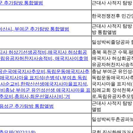
월군 추가탐방 통합앨범
근대사 사적지 탐방 
한국전쟁전후 민간인
근대사 사적지 탐방 
, 아산시, 부여군 추가탐방 통합앨범
방 통합앨범
밀성박씨졸당공파 
국지사 허상기선생공적비,애국지사 허상회공
충북 옥천군 수묵.
독립유공자허찬지사송적비, 애국지사이호영
애국지사 허상회공
유공자허찬지사송적
 반공순국애국지사추모비,독립운동애국지사추
충남 부여군 유인
 애국지사마을 표지석(손병석),부여초 독립
독립운동애국지사추모
목사순교비,한락산선생애국지사마을표지석,
국지사마을 표지석(
비충남 부여군 유인성선생 애국지사마을 표
침례교회 장석천목
모비,충의사,최운선열사시비,'겨
로,독립유공자추모
근대사 사적지 탐방 
, 음성군 추가탐방 통합앨범
앨범
밀성박씨두촌공파보(
2022/11/8)
국회 진실화해과거사