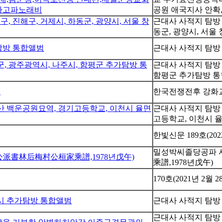
가고파노래비
공원 애국지사 안확
, 진해구, 거제시, 하동군, 광양시, 서울 창
근대사 사적지 탐방 
동군, 광양시, 서
가탐방 통합앨범
근대사 사적지 탐방 
천군, 광주광역시, 나주시, 함평군 추가탐방 통
근대사 사적지 탐방 
함평군 추가탐방 
제
한국전쟁전후 강화교
부산 백운공원묘역, 경기고등학교, 이천시 율면
근대사 사적지 탐방 
고등학교, 이천시 
한빛신문 189호(202
밀성박씨졸당공파 
派書林后梅村公桓家乘譜,1978년戊午)
乘譜,1978년戊午)
170호(2021년 2월 2
주시 추가탐방 통합앨범
근대사 사적지 탐방 
근대사 사적지 탐방 