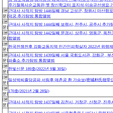
주기철목사순교동판,옛 창신학교터 표지석,이승규선생묘,
[본
근대사 사적지 탐방 1446일째 경남 고성군, 창원시 마산합포구
문]
덕궁 추가탐방 통합앨범
[본
근대사 사적지 탐방 1444일째 보령시, 전주시, 공주시 추
문]
[본
근대사 사적지 탐방 1442일째 문경시, 상주시, 영동군, 옥
문]
합앨범
[본
한국전쟁전후 강화교동지역 민간인피학살자 2022년 위령
문]
[본
근대사 사적지 탐방 1439일째 서울 국회도서관, 강화군 , 
문]
파출소 추가탐방 통합앨범
[본
한빛신문 189호(2022년 9월 30일)
문]
[본
밀성박씨졸당공파 서림후 매촌공 환 가승보(密城朴氏拙堂公
문]
[본
170호(2021년 2월 28일)
문]
[본
근대사 사적지 탐방 1437일째 김천시, 거창군, 산청군, 진
문]