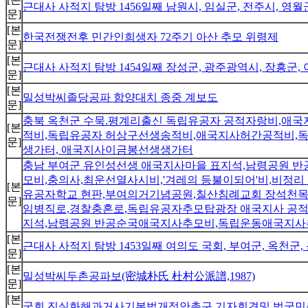
근대사 사적지 탐방 1456일째 남원시, 임실군, 전주시, 영
문]
[본
한국전쟁전후 민간인희생자 72주기 아산 추모 위령제
문]
[본
근대사 사적지 탐방 1454일째 장성군, 광주광역시, 장흥군
문]
[본
밀성박씨졸당공파 함양대치 종중 계보도
문]
충북 옥천군 수묵.평계리출신 독립유공자 공적자랑비,애
[본
적비,독립유공자 허상구선생송적비,애국지사허간공적비,
문]
생가터, 애국지사이금봉선생생가터
충남 부여군 유인성선생 애국지사마을 표지석,남령공원
모비,충의사,최운선열사시비,'겨레의 등불이되어'비,비정리
[본
유공자학교 현판,부여의거기념공원,칠산침례교회 장석천
문]
임병직로,경찰충혼로,독립유공자추모탑광장 애국지사 공적
지석,남령공원 반공순국애국지사추모비,독립운동애국지사추
[본
근대사 사적지 탐방 1453일째 여의도 국회, 부여군, 옥천군
문]
[본
밀성박씨두촌공파보(密城朴氏 杜村公派譜,1987)
문]
[본
국회 진실화해과거사기본법개정안촉구 기자회견및 범국민추모제(