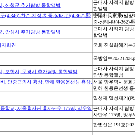
근대사 사적지 탐방 
영시, 산청군 추가탐방 통합앨범
합앨범
346)-찬순-계정-치중-상태-란(4-362)-熙
密陽朴氏家乘(밀양박씨
중-상태-란(4-362)-
근대사 사적지 탐방 
천군, 안성시 추가탐방 통합앨범
합앨범
기자회견
국회 진실화해기본과
국방일보20221208.p
근대사 사적지 탐방 
동시, 포항시, 문경시 추가탐방 통합앨범
탐방 통합앨범
 안중근의사 흉상, 만해 한용운선생 흉상,
서울 망우역사문화공
만해 한용운선생 흉
밀성재 밀성재기(密
등학교, 서울흥사단 흥사단우 175명, 망우역
근대사 사적지 탐방 
사단우 175명, 
한빛신문 191호(2022