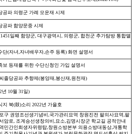
졸당공파 의령군 가례 모운재 시제
졸당공파 함양문중 시제
1451일째 함양군, 대구광역시, 의령군, 합천군 추가탐방 통합앨
단(자녀,자녀배우자,손주 등록) 화면 설명서
보 등재를 위한 수단신청인 가입 설명서
성박씨졸당공파 추향제(봉양재,봉산재,원천재)
년 10월 31일)
 북(鼓)소리 2022년 가을호
합포구 권영조선생기념비,국가관리묘역 창원진전 팔의사묘역,팔
서암로, 조계승선생창의비,묘소,김명시장군 학교길 공적안내
지역민간인희생자위령탑,창원소방본부 의용소방대동상,개통학
비,주기철목사기념관 복원생가,부림문화광장 명도석흉상,쌈지