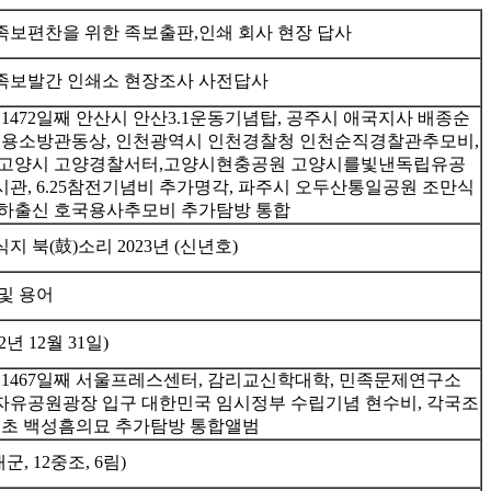
보편찬을 위한 족보출판,인쇄 회사 현장 답사
족보발간 인쇄소 현장조사 사전답사
1472일째 안산시 안산3.1운동기념탑, 공주시 애국지사 배종순
의용소방관동상, 인천광역시 인천경찰청 인천순직경찰관추모비,
 고양시 고양경찰서터,고양시현충공원 고양시를빛낸독립유공
관, 6.25참전기념비 추가명각, 파주시 오두산통일공원 조만식
교하출신 호국용사추모비 추가탐방 통합
 북(鼓)소리 2023년 (신년호)
및 용어
년 12월 31일)
 1467일째 서울프레스센터, 감리교신학대학, 민족문제연구소
유공원광장 입구 대한민국 임시정부 수립기념 현수비, 각국조
우초 백성흠의묘 추가탐방 통합앨범
, 12중조, 6림)