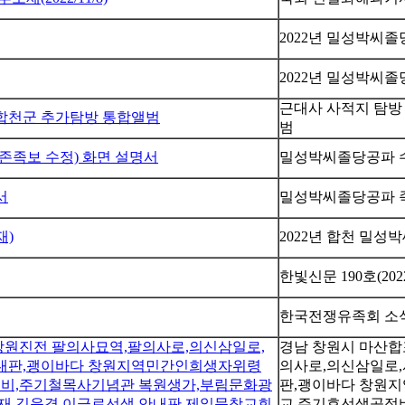
2022년 밀성박씨
2022년 밀성박씨
근대사 사적지 탐방 
, 합천군 추가탐방 통합앨범
범
존족보 수정) 화면 설명서
밀성박씨졸당공파 수
서
밀성박씨졸당공파 족
재)
2022년 합천 밀
한빛신문 190호(2022
한국전쟁유족회 소식지
창원진전 팔의사묘역,팔의사로,의신삼일로,
경남 창원시 마산
안내판,괭이바다 창원지역민간인희생자위령
의사로,의신삼일로,
적비,주기철목사기념관 복원생가,부림문화광
판,괭이바다 창원
윤재,김운경,이극로선생 안내판,제일문창교회
교 주기효선생공적