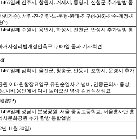
1465일째 진주시, 창원시, 거제시, 통영시, 산청군 추가탐방 통
가승). 서림-진-인량-노-문형-원태-진구(4-346)-찬순-계정-치
熙介)
1464일째 수원시, 용인시, 화성시, 전천군, 안성시 추가탐방 통
거사정리법개정안촉구 1,000일 돌파 기자회견
df
1461일째 삼척시, 울진군, 청송군, 안동시, 포항시, 문경시 추가
원 이태원합장묘입구 유관순열사 기념비, 안중근의사 흉상,
상,시비,용인에서 다시 돌아오신 영랑 김윤식선생묘
城齋記)
1458일째 성남시 분당공원, 서울 중동고등학교, 서울흥사단 흥
망우역사문화공원 추가 탐방 통합앨범
년 11월 30일)