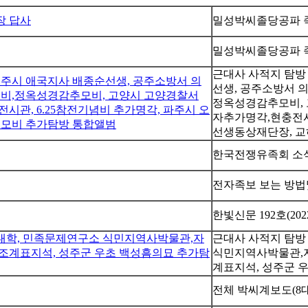
장 답사
밀성박씨졸당공파 족
밀성박씨졸당공파 
근대사 사적지 탐방 
 공주시 애국지사 배종순선생, 공주소방서 의
선생, 공주소방서 
비,정옥성경감추모비, 고양시 고양경찰서
정옥성경감추모비,
, 6.25참전기념비 추가명각, 파주시 오
자추가명각,현충전시
모비 추가탐방 통합앨범
선생동상재단장, 
한국전쟁유족회 소식지
전자족보 보는 방법
한빛신문 192호(2022
학대학, 민족문제연구소 식민지역사박물관,자
근대사 사적지 탐방
조계표지석, 성주군 우초 백성흠의묘 추가탐
식민지역사박물관,자
계표지석, 성주군 
전체 박씨계보도(8대군