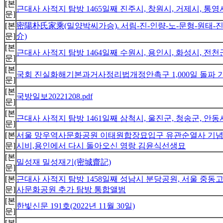
[본
근대사 사적지 탐방 1465일째 진주시, 창원시, 거제시, 통
문]
[본
密陽朴氏家乘(밀양박씨가승). 서림-진-인량-노-문형-원태-진구(4-
문]
介)
[본
근대사 사적지 탐방 1464일째 수원시, 용인시, 화성시, 전
문]
[본
국회 진실화해기본과거사정리법개정안촉구 1,000일 돌파 
문]
[본
국방일보20221208.pdf
문]
[본
근대사 사적지 탐방 1461일째 삼척시, 울진군, 청송군, 안
문]
[본
서울 망우역사문화공원 이태원합장묘입구 유관순열사 기념비,
문]
시비,용인에서 다시 돌아오신 영랑 김윤식선생묘
[본
밀성재 밀성재기(密城齋記)
문]
[본
근대사 사적지 탐방 1458일째 성남시 분당공원, 서울 중동고
문]
사문화공원 추가 탐방 통합앨범
[본
한빛신문 191호(2022년 11월 30일)
문]
[본