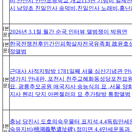
비,안산시 안산초등학교 개교113년 기념비 일제
시 남양초 친일인사 송덕비,친일인사 노래비,홍
[본
2026년 3.1절 월간 순국 인터뷰 앨범쟁이 박원연
문]
한국전쟁전후민간인피학살자전국유족회 故윤호상
[본
문]
정앨범
근대사 사적지탐방 1781일째 서울 심산기념관 
생가지 안내판, 포천시 천주교혜화동성당포천묘원
[본
문]
묘, 광릉추모공원 애국지사 송능식의 묘 ,서울 
지사 헨리 닷지 아펜젤러의 묘 추가탐방 통합앨범
충남 당진시 도호의숙우물터 표지석,4.4독립만
[본
숙유지비(桃湖義塾遺址碑),정미면 4.4만세운동과 