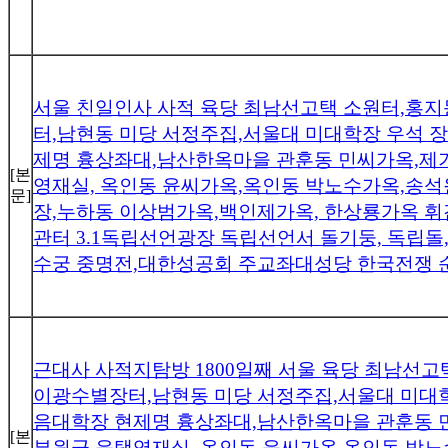
서울 친일인사 사적 육당 최남선고택 소원터,홍지
터,남현동 미당 서정주집,서울대 미대학장 우석 장
제명 흉상좌대,남산한옥마을 관훈동 민씨가옥,제
[본
영재실, 옥인동 윤씨가옥,옥인동 박노수가옥,송석
문]
장,누하동 이상범가옥,백인제가옥, 한상룡가옥 휘
관터 3.1독립선언광장 독립선언서 돌기둥, 독립
수궁 중명전,대한성공회 주교좌대성당 한국전쟁 
근대사 사적지탐방 1800일째 서울 육당 최남선고
이광수별장터,남현동 미당 서정주집,서울대 미대학
음대학장 현제명 흉상좌대,남산한옥마을 관훈동 
[본
부원군 윤택영재실, 옥인동 윤씨가옥,옥인동 박