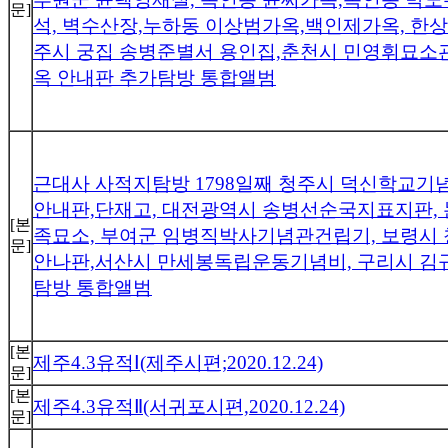
문]
석, 벽수산장,누하동 이상범가옥,백인제가옥, 한
주시 궁집 송병준별서 용인집,춘천시 민영휘묘소
옥 안내판 추가탐방 통합앨범
근대사 사적지탐방 1798일째 청주시 덕신학교
안내판,단재고, 대전광역시 송병선순국지표지판,
[본
족묘소, 부여군 임병직박사기념관건립기, 보령시
문]
안나판,서산시 만세봉독립운동기념비, 구리시 김
탐방 통합앨범
[본
제주4.3유적Ⅰ(제주시편;2020.12.24)
문]
[본
제주4.3유적Ⅱ(서귀포시편,2020.12.24)
문]