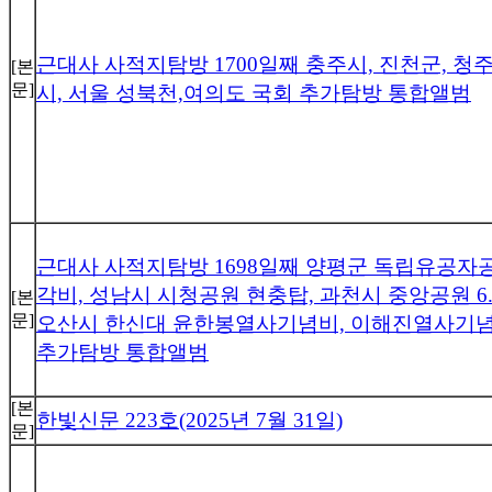
근대사 사적지탐방 1700일째 충주시, 진천군, 청
[본
문]
시, 서울 성북천,여의도 국회 추가탐방 통합앨범
근대사 사적지탐방 1698일째 양평군 독립유공자
각비, 성남시 시청공원 현충탑, 과천시 중앙공원 6
[본
문]
오산시 한신대 윤한봉열사기념비, 이해진열사기념
추가탐방 통합앨범
[본
한빛신문 223호(2025년 7월 31일)
문]