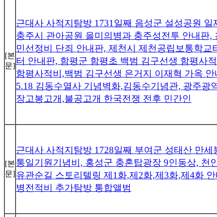
근대사 사적지탐방 1731일째 음성군 설성공원 
충주시 관아공원 을미의병과 충주성전투 안내판,
민선정비 단죄 안내판, 제천시 제천공립보통학교
[본
터 안내판, 함평군 함평초 백범 김구선생 함평사적
문]
함평사적비,백범 김구선생 은거지 이재혁 가옥 
5.18 김동수열사 기념벽화,김동수기념관, 광주광
장고봉고개,불공고개 한국전쟁 전후 민간인
근대사 사적지탐방 1728일째 부여군 성태산 만세
통일기원기념비, 홍성군 충혼탑광장 9인동상, 천
[본
문]
유관순길 스토리텔링 제1화,제2화,제3화,제4화 
병전적비 추가탐방 통합앨범