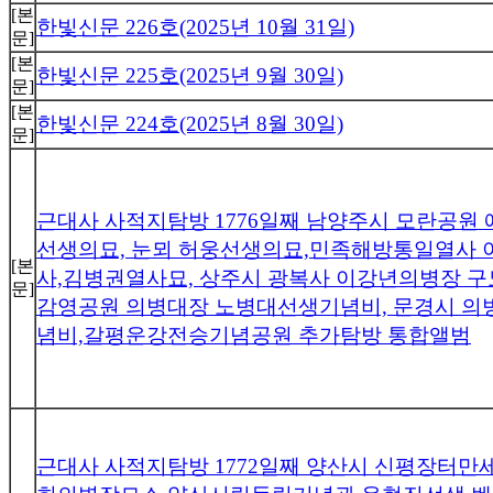
[본
한빛신문 226호(2025년 10월 31일)
문]
[본
한빛신문 225호(2025년 9월 30일)
문]
[본
한빛신문 224호(2025년 8월 30일)
문]
근대사 사적지탐방 1776일째 남양주시 모란공원
선생의묘, 눈뫼 허웅선생의묘,민족해방통일열사 
[본
사,김병권열사묘, 상주시 광복사 이강년의병장 
문]
감영공원 의병대장 노병대선생기념비, 문경시 의
념비,갈평운강전승기념공원 추가탐방 통합앨범
근대사 사적지탐방 1772일째 양산시 신평장터만