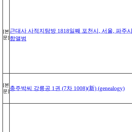
근대사 사적지탐방 1818일째 포천시, 서울, 파주
[본
문]
합앨범
[본
충주박씨 강릉공 1권 (7차 1008)(新) (genealogy)
문]