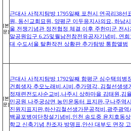
근대사 사적지탐방 1795일째 포천시 연곡리38
원, 동신교회묘원, 양평군 이두응지사의묘, 하남시
[본
울 전쟁기념관 정전협정 체결 이후 주한미군 전사
문]
말공원입구 6.25및월남전참전유공자기념비, 연희1
대 수도서울 탈환작전 상황판 추가탐방 통합앨범
근대사 사적지탐방 1792일째 함평군 심수택의병
건희생자 추모노래비,시비,추가명각, 김철선생생
정재련전도사순교비,나주시 상하마을 김태원,김
[본
민공원 나주궁삼면 농민운동터 표지판,구나주역사
문]
진원지표지판,하산김철선생가문공적비,광주광역
백골포병여단창설기념비,인천 송도중 윤치호동상
학교 신축기념 찬조자 방명표,안산 대부도 면장