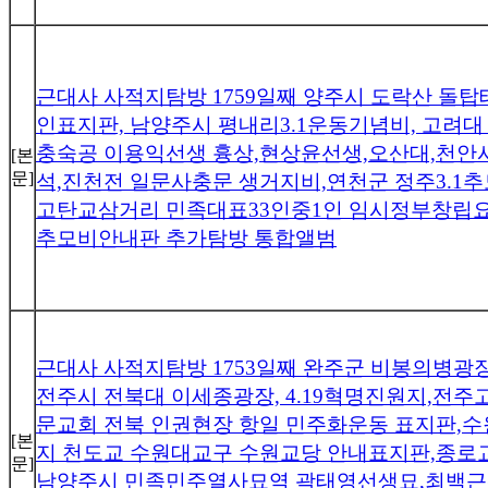
근대사 사적지탐방 1759일째 양주시 도락산 돌탑
인표지판, 남양주시 평내리3.1운동기념비, 고려대
충숙공 이용익선생 흉상,현상윤선생,오산대,천안시 
[본
문]
석,진천전 일문사충문 생거지비,연천군 정주3.1
고탄교삼거리 민족대표33인중1인 임시정부창립
추모비안내판 추가탐방 통합앨범
근대사 사적지탐방 1753일째 완주군 비봉의병광
전주시 전북대 이세종광장, 4.19혁명진원지,전주
문교회 전북 인권현장 항일 민주화운동 표지판,수
[본
지 천도교 수원대교구 수원교당 안내표지판,종로
문]
남양주시 민족민주열사묘역 곽태영선생묘,최백근