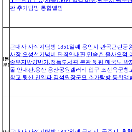
士卒百五十人(사졸150인 명각 바위,원주시 원
판 추가탐방 통합앨범
근대사 사적지탐방 1851일째 용인시 관곡근린공
사장 오성선기념비 단죄안내판,민속촌 을사오적 
[본
중부지방양반가,정독도서관 본관 뒷편 매국노 박
문]
돌 안내판,용산 용산공원갤러리 입구 조선육군창
학교 뒷산 친일파 김석원장군묘 추가탐방 통합앨
근대사 사적지탐방 1847일째 구리시, 공주시, 홍