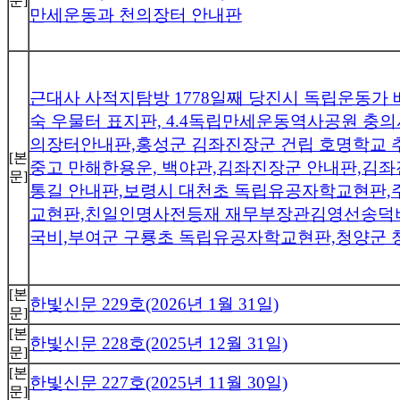
문]
만세운동과 천의장터 안내판
근대사 사적지탐방 1778일째 당진시 독립운동가
숙 우물터 표지판, 4.4독립만세운동역사공원 충
의장터안내판,홍성군 김좌진장군 건립 호명학교 
[본
중고 만해한용운, 백야관,김좌진장군 안내판,김
문]
통길 안내판,보령시 대천초 독립유공자학교현판,
교현판,친일인명사전등재 재무부장관김영선송덕
국비,부여군 구룡초 독립유공자학교현판,청양군 
[본
한빛신문 229호(2026년 1월 31일)
문]
[본
한빛신문 228호(2025년 12월 31일)
문]
[본
한빛신문 227호(2025년 11월 30일)
문]