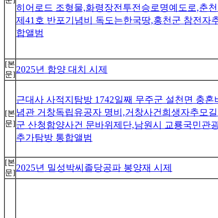
히어로드 조형물,화령장전투전승로명예도로,춘천
제41호 반포기념비 독도는한국땅,홍천군 참전자
합앨범
[본
2025년 함양 대치 시제
문]
근대사 사적지탐방 1742일째 무주군 설천면 충
념관 거창독립유공자 명비,거창사건희생자추모길 
[본
문]
군 산청함양사건 문바위제단,남원시 교룡국민관
추가탐방 통합앨범
[본
2025년 밀성박씨졸당공파 봉양재 시제
문]