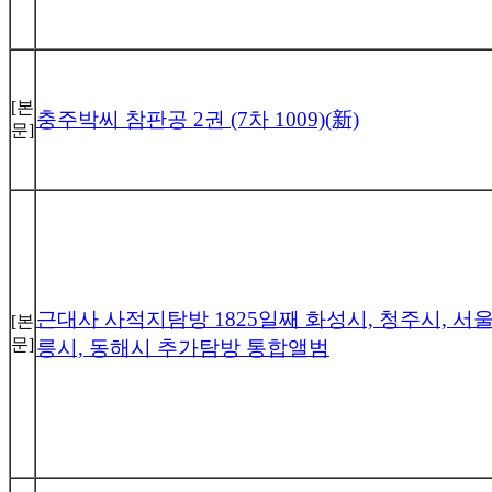
[본
충주박씨 참판공 2권 (7차 1009)(新)
문]
근대사 사적지탐방 1825일째 화성시, 청주시, 서울,
[본
문]
릉시, 동해시 추가탐방 통합앨범