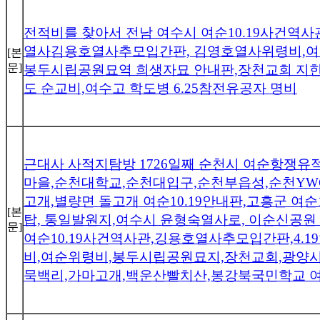
전적비를 찾아서 전남 여수시 여순10.19사건역사관,
열사김용호열사추모입간판, 김영호열사위령비,
[본
문]
봉두시립공원묘역 희생자묘 안내판,장천교회 지한
도 순교비,여수고 학도병 6.25참전유공자 명비
근대사 사적지탐방 1726일째 순천시 여순항쟁
마을,순천대학교,순천대입구,순천부읍성,순천YW
고개,별량면 돌고개 여순10.19안내판,고흥군 여순
[본
탑, 통일발원지,여수시 윤형숙열사로, 이순신공원
문]
여순10.19사건역사관,깅용호열사추모입간판,4.
비,여순위령비,봉두시립공원묘지,장천교회,광양시
묵백리,가마고개,백운산빨치산,봉강북국민학교 여