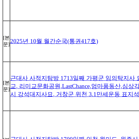
[본
2025년 10월 월간순국(통권417호)
문]
근대사 사적지탐방 1713일째 가평군 임의탁지사
[본
교, 리미교문화공원,LastChance,엄마품동산,
문]
시 강석대지사묘, 거창군 위천 3.1만세운동 표지