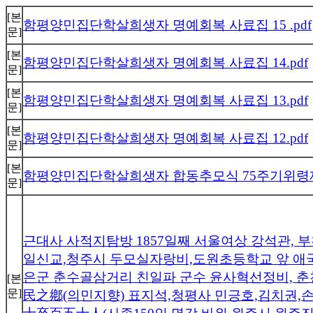
[본
함평양민집단학살희생자 명예회복 사료집 15 .pdf
문]
[본
함평양민집단학살희생자 명예회복 사료집 14.pdf
문]
[본
함평양민집단학살희생자 명예회복 사료집 13.pdf
문]
[본
함평양민집단학살희생자 명예회복 사료집 12.pdf
문]
[본
함평양민집단학살희생자 합동추모식 75주기위령
문]
근대사 사적지탐방 1857일째 서울여상 강석관, 
일신교,청주시 두모실자랑비,도원초등학교 앞 애
은군 춘수골삼거리 친일파 군수 윤사혁선정비, 춘
[본
문]
民之鄕(의민지향) 표지석,청평사 민긍호,김치권,손