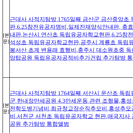
근대사 사적지탐방 1765일째 금산군 금산중앙
판,6.25참전유공자명비,일제잔재양식안내판, 
내판,논산시 연산초 독립유공자학교현판,6.25참
[본
문]
석성초 독립유공자학교현판,공주시 계룡초 독립
봉서산 초계 변용래 효행비,충주시 대소원초중 
앙탑공원 독립유공자공적비추가건립 추가탐방 
근대사 사적지탐방 1764일째 서산시 운산초 독
군 한내장만세공원 4.3만세운동 관련 조형물,홍성군
[본
전학도병기념비,최규창교장순직추모비,홍성추모
문]
비,서천군 서천초 독립유공자학교 현판,애국지사
공원 추가탐방 통합앨범