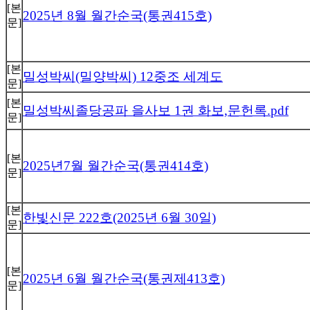
[본
2025년 8월 월간순국(통권415호)
문]
[본
밀성박씨(밀양박씨) 12중조 세계도
문]
[본
밀성박씨졸당공파 을사보 1권 화보,문헌록.pdf
문]
[본
2025년7월 월간순국(통권414호)
문]
[본
한빛신문 222호(2025년 6월 30일)
문]
[본
2025년 6월 월간순국(통권제413호)
문]