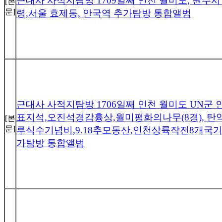
근대사 사적지탐방 1709일째 인천 월미도, 원주
[본
문]
령,서울 효제동, 안국역 추가탐방 통합앨범
근대사 사적지탐방 1706일째 인천 월미도 UN군
표지석,오진석경감흉상,월미평화의나무(8경), 탄
[본
문]
루식수기념비,9.18추모동산,인천상륙작전8개국
가탐방 통합앨범