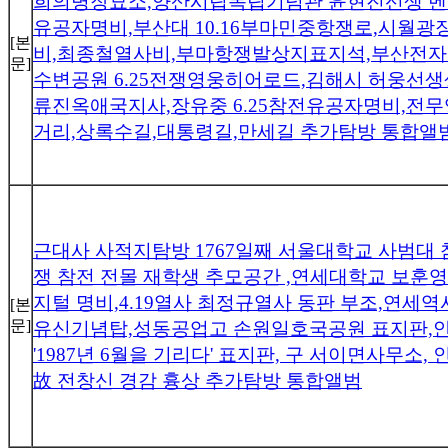
희의병장묘소,양산시립독립기념관 윤현진선생 벤
유공자명비,부산대 10.16부마민중항쟁로,시월광장
[본
비,최종철열사비,부마항쟁발상지표지석,부산전자고
문]
수변공원 6.25전쟁영웅히어로드,김해시 허웅선
류진옥애국지사,장유중 6.25참전유공자명비,전
거리,상록수길,대통령길,만세길 추가탐방 통합앨
근대사 사적지탐방 1767일째 서울대학교 사범대
쟁 참전 전몰 재학생 추모공간 ,연세대학교 보훈영
지털 명비,4.19열사 최정규열사 동판 부조,연세
[본
문]
유신기념탑,성동공업고 손원일호국공원 표지판,
'1987년 6월을 기리다' 표지판, 구 서이면사무소
故 전창신 경감 흉상 추가탐방 통합앨범