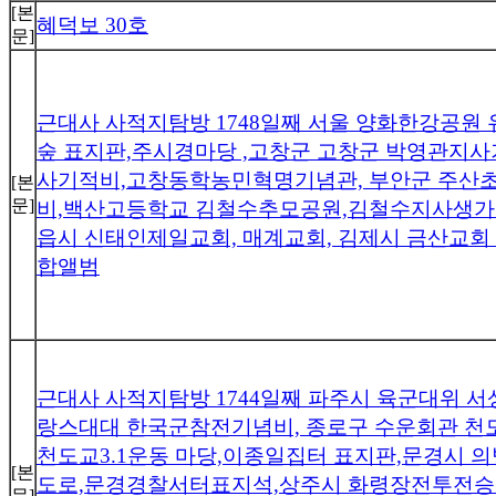
[본
혜덕보 30호
문]
근대사 사적지탐방 1748일째 서울 양화한강공원
숲 표지판,주시경마당 ,고창군 고창군 박영관지
사기적비,고창동학농민혁명기념관, 부안군 주산
[본
문]
비,백산고등학교 김철수추모공원,김철수지사생가터
읍시 신태인제일교회, 매계교회, 김제시 금산교회
합앨범
근대사 사적지탐방 1744일째 파주시 육군대위 서
랑스대대 한국군참전기념비, 종로구 수운회관 천
천도교3.1운동 마당,이종일집터 표지판,문경시 
[본
도로,문경경찰서터표지석,상주시 화령장전투전승기
문]