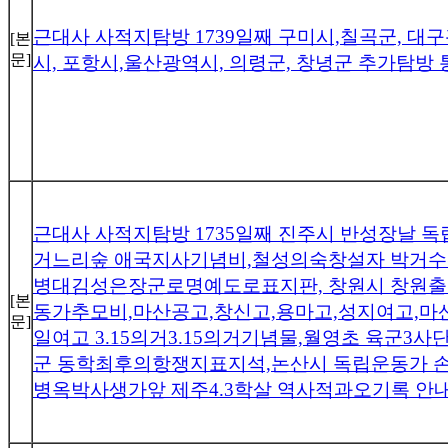
근대사 사적지탐방 1739일째 구미시,칠곡군, 대구
[본
문]
시, 포항시,울산광역시, 의령군, 창녕군 추가탐방
근대사 사적지탐방 1735일째 진주시 반성장날 
거느리숲 애국지사기념비,철성의숙창설자 박거수
병대김성은장군로명예도로표지판, 창원시 창원
[본
동가추모비,마산공고,창신고,용마고,성지여고,마
문]
일여고 3.15의거3.15의거기념물,월영초 육군3
군 동학최후의항쟁지표지석,논산시 독립운동가 손
병옥박사생가앞 제주4.3학살 역사적과오기록 안