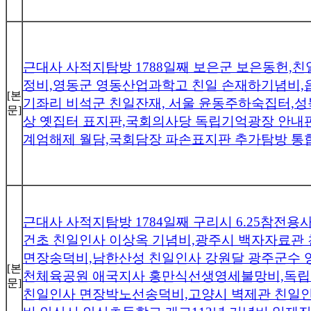
근대사 사적지탐방 1788일째 보은군 보은동헌,
정비,영동군 영동산업과학고 친일 손재하기념비,
[본
기좌리 비석군 친일잔재, 서울 윤동주하숙집터,
문]
상 옛집터 표지판,국회의사당 독립기억광장 안내
계엄해제 월담,국회담장 파손표지판 추가탐방 통
근대사 사적지탐방 1784일째 구리시 6.25참전
건초 친일인사 이상옥 기념비,광주시 백자자료관
면장송덕비,남한산성 친일인사 강원달 광주군수 
[본
천체육공원 애국지사 홍만식선생영세불망비,독립
문]
친일인사 면장박노선송덕비,고양시 벽제관 친일