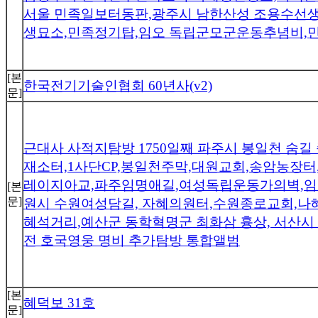
서울 민족일보터동판,광주시 남한산성 조용수선
생묘소,민족정기탑,임오 독립군모군운동추념비,
[본
한국전기기술인협회 60년사(v2)
문]
근대사 사적지탐방 1750일째 파주시 봉일천 숨
재소터,1사단CP,봉일천주막,대원교회,송암농장
레이지아교,파주임명애길,여성독립운동가의벽,임
[본
문]
원시 수원여성담길, 자혜의원터,수원종로교회,나
혜석거리,예산군 동학혁명군 최화삼 흉상, 서산시 
전 호국영웅 명비 추가탐방 통합앨범
[본
혜덕보 31호
문]