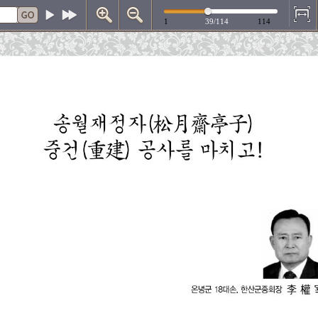
1
39/114
114