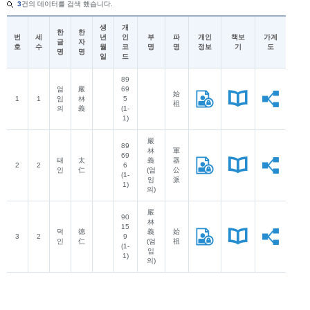
3
건의 데이터를 검색 했습니다.
생
개
한
한
번
세
년
인
부
파
개인
책보
가계
글
자
호
수
월
코
명
명
정보
기
도
명
명
일
드
89
엄
嚴
69
始
1
1
임
林
5
祖
의
義
(1-
1)
嚴
89
林
軍
69
태
太
義
器
2
2
6
인
仁
(엄
公
(1-
임
派
1)
의)
嚴
90
林
15
덕
德
義
始
3
2
9
인
仁
(엄
祖
(1-
임
1)
의)