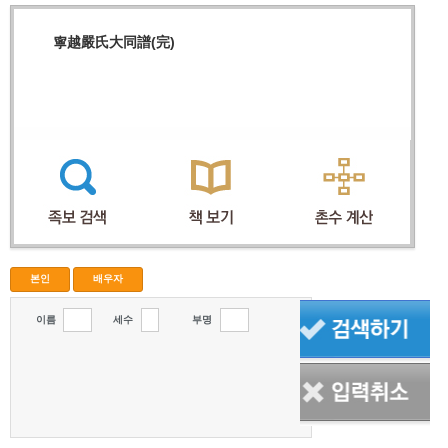
寧越嚴氏大同譜(完)
본인
배우자
이름
세수
부명